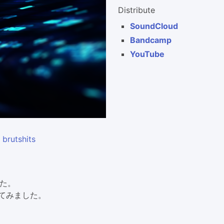
Distribute
SoundCloud
Bandcamp
YouTube
brutshits
た。
てみました。