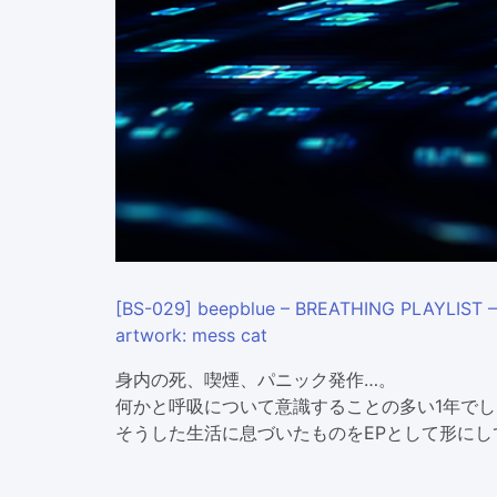
[BS-029] beepblue – BREATHING PLAYLIST – 
artwork: mess cat
身内の死、喫煙、パニック発作…。
何かと呼吸について意識することの多い1年でし
そうした生活に息づいたものをEPとして形にし